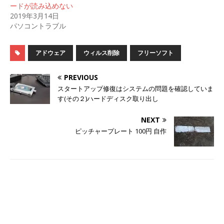
し
ク
ードが読み込めない
い
し
ウ
て
2019年3月14日
ィ
く
パソコントラブル
ン
だ
ド
さ
ウ
い
で
(
開
新
アドウェア
ウィルス削除
フリーソフト
き
し
ま
い
す
ウ
PREVIOUS
)
ィ
ン
スタートアップ修復はシステムの問題を確認していま
ド
ウ
す(その２)ハードディスク取り出し
で
開
き
NEXT
ま
す
ピッチャープレート 100円 自作
)