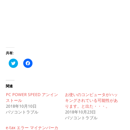
共有:
ク
F
リ
a
ッ
c
ク
e
し
b
て
o
T
o
関連
w
k
i
で
PC POWER SPEED アンイン
お使いのコンピュータがハッ
t
共
ストール
t
有
キングされている可能性があ
e
す
2018年10月10日
ります。と出た・・・。
r
る
で
に
パソコントラブル
2018年10月23日
共
は
パソコントラブル
有
ク
(
リ
新
ッ
e-tax エラー マイナンバーカ