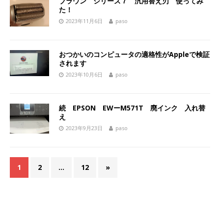
ブラウン シリーズ７ 汎用替え刃 使ってみ
た！
2023年11月6日
paso
おつかいのコンピュータの適格性がAppleで検証
されます
2023年10月6日
paso
続 EPSON EWーM571T 廃インク 入れ替
え
2023年9月23日
paso
1
2
…
12
»