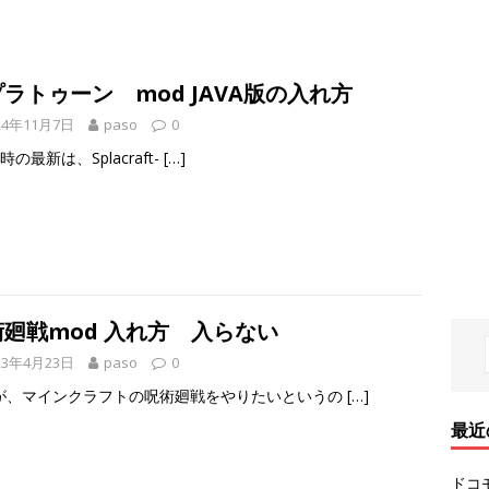
ラトゥーン mod JAVA版の入れ方
24年11月7日
paso
0
の最新は、Splacraft-
[…]
術廻戦mod 入れ方 入らない
23年4月23日
paso
0
が、マインクラフトの呪術廻戦をやりたいというの
[…]
最近
ドコ