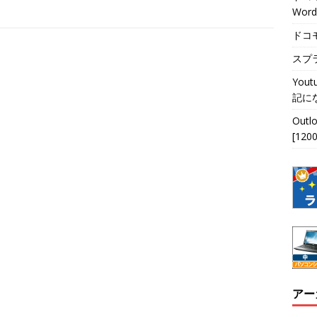
Wor
ドコ
スプラ
Yo
記にな
Out
[1200
アー